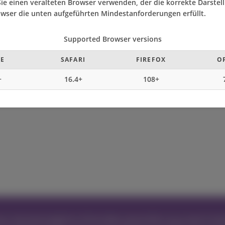
ie einen veralteten Browser verwenden, der die korrekte Darstell
Browser die unten aufgeführten Mindestanforderungen erfüllt.
Supported Browser versions
E
SAFARI
FIREFOX
O
+
16.4+
108+
n die bestmögliche Online-Benutzererfahrung sowie Funkti