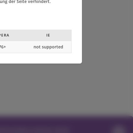
ung der Seite verhindert.
PERA
IE
76+
not supported
onen bieten zu können, die für